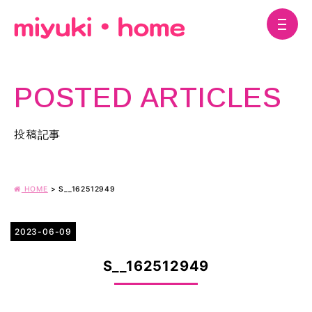
POSTED ARTICLES
投稿記事
HOME
>
S__162512949
2023-06-09
S__162512949