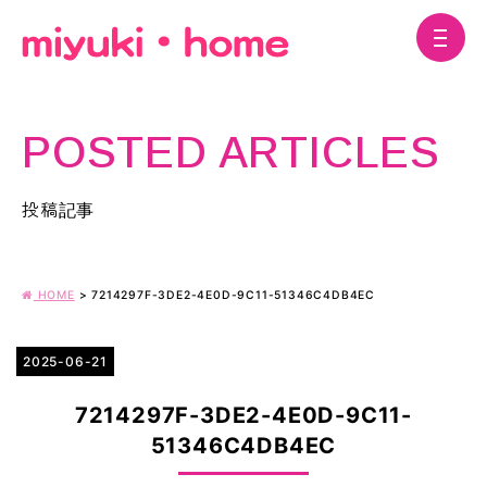
POSTED ARTICLES
投稿記事
HOME
>
7214297F-3DE2-4E0D-9C11-51346C4DB4EC
2025-06-21
7214297F-3DE2-4E0D-9C11-
51346C4DB4EC