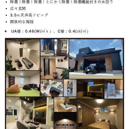
除菌！除菌！除菌！とにかく除菌！除菌機能付きの水回り
広々玄関
3.5ｍ天井高リビング
開放的な階段
※ UA値：0.46(W/㎡ｋ）、C値：0.4(㎠/㎡）