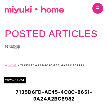
POSTED ARTICLES
投稿記事
HOME
>
7135D6FD-AE45-4C8C-8651-9A24A2BC8982
2025-04-24
7135D6FD-AE45-4C8C-8651-
9A24A2BC8982