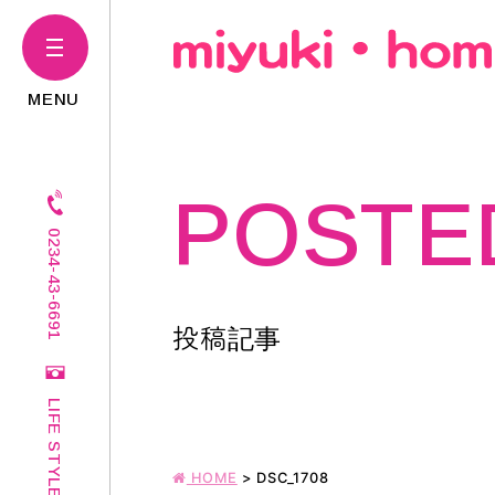
POSTE
0234-43-6691
投稿記事
LIFE STYLE
HOME
>
DSC_1708