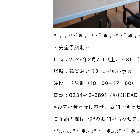
*:.｡ ｡.:*･ﾟ✽.｡.:*・ﾟ ✽.｡.:*・ﾟ ✽.｡
～完全予約制～
日時：2026年2月7日（土）～8日
場所：鶴岡みどり町モデルハウス
時間：予約制（10：00～17：00）
電話：0234-43-6691（酒田HEAD 
※お問い合わせは電話、お問い合わ
ご予約の際は下記のお問い合わせフ
･*:.｡ ｡.:*･ﾟ✽.｡.:*・ﾟ ✽.｡.:*・ﾟ ✽.