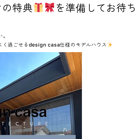
けの特典
を
準備してお待ち
い。
過ごせるdesign casa仕様のモデルハウス