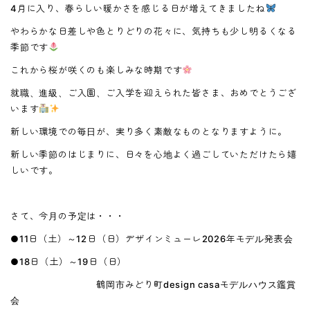
4月に入り、春らしい暖かさを感じる日が増えてきましたね
やわらかな日差しや色とりどりの花々に、気持ちも少し明るくなる
季節です
これから桜が咲くのも楽しみな時期です
就職、進級、ご入園、ご入学を迎えられた皆さま、おめでとうござ
います
新しい環境での毎日が、実り多く素敵なものとなりますように。
新しい季節のはじまりに、日々を心地よく過ごしていただけたら嬉
しいです。
さて、今月の予定は・・・
●11日（土）～12日（日）デザインミューレ2026年モデル発表会
●18日（土）～19日（日）
鶴岡市みどり町design casaモデルハウス鑑賞
会