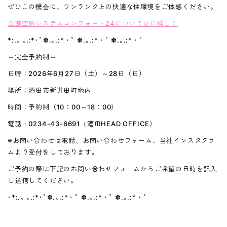
ぜひこの機会に、ワンランク上の快適な住環境をご体感ください。
全館空調システムコンフォート24について更に詳しく
*:.｡ ｡.:*･ﾟ✽.｡.:*・ﾟ ✽.｡.:*・ﾟ ✽.｡.:*・ﾟ
～完全予約制～
日時：2026年6月27日（土）～28日（日）
場所：酒田市新井田町地内
時間：予約制（10：00～18：00）
電話：0234-43-6691（酒田HEAD OFFICE）
※お問い合わせは電話、お問い合わせフォーム、当社インスタグラ
ムより受付をしております。
ご予約の際は下記のお問い合わせフォームからご希望の日時を記入
し送信してください。
･*:.｡ ｡.:*･ﾟ✽.｡.:*・ﾟ ✽.｡.:*・ﾟ ✽.｡.:*・ﾟ