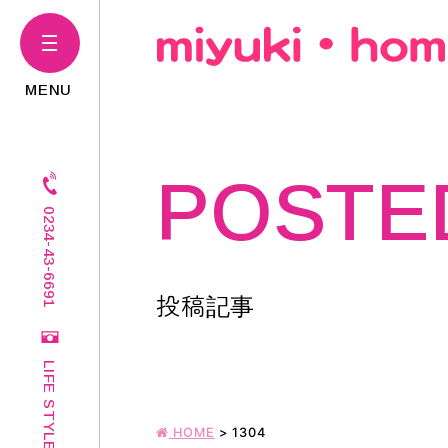
POSTE
0234-43-6691
投稿記事
LIFE STYLE
HOME
>
1304