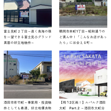
富士見町２丁目～遠く鳥海の嶺
鶴岡市本町1丁目～昭和通りの
を一望できる富士見小グランド
ど真ん中！「こんなお店があっ
真面の好立地物件～
たら」に出会える町～
酒田市若竹町～事業用・投資物
【残り2区画！】ルパルク酒田
件としても最適。好立地優良物
大町 Part.2 ～酒田市大町分