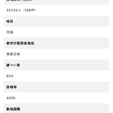
357.02㎡（108坪）
地目
宅地
都市計画用途地域
商業区域
建ぺい率
80%
容積率
400%
敷地面積