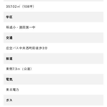
357.02㎡（108坪）
学区
琢成小・酒田第一中
交通
庄交バス中央西町前徒歩3分
接道
東側7.3ｍ（公道）
電気
東北電力
ガス