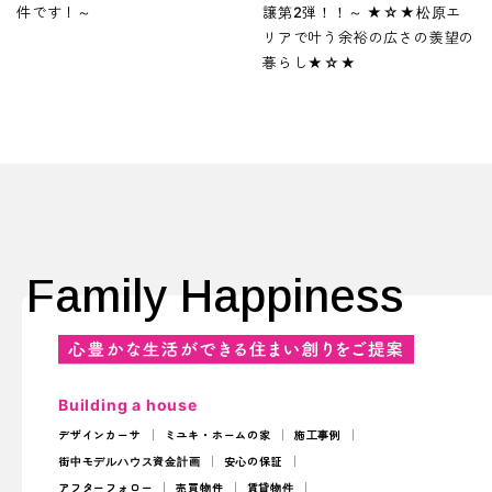
件です！～
譲第2弾！！～ ★☆★松原エ
リアで叶う余裕の広さの羨望の
暮らし★☆★
Family Happiness
Building a house
デザインカーサ
ミユキ・ホームの家
施工事例
街中モデルハウス
資金計画
安心の保証
アフターフォロー
売買物件
賃貸物件