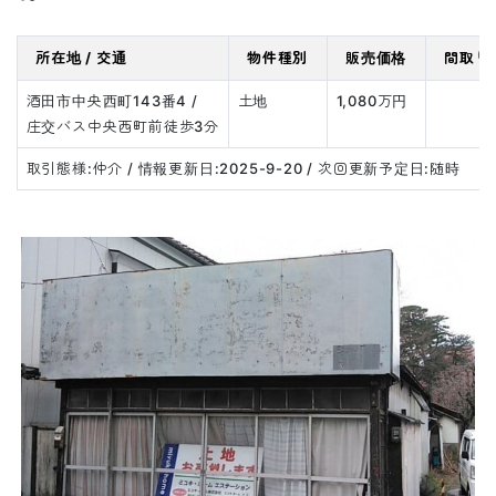
所在地 / 交通
物件種別
販売価格
間取り 
酒田市中央西町143番4 /
土地
1,080万円
庄交バス中央西町前徒歩3分
取引態様:仲介 / 情報更新日:2025-9-20 / 次回更新予定日:随時