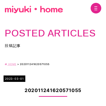
POSTED ARTICLES
投稿記事
HOME
>
202011241620571055
2023-03-01
202011241620571055